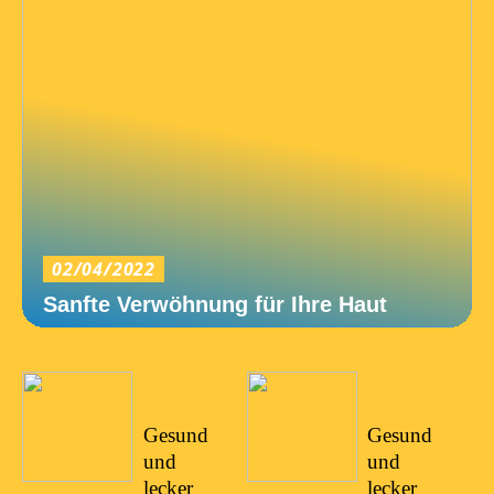
02/04/2022
Sanfte Verwöhnung für Ihre Haut
15/03/20
22/02/20
22
22
Gesund
Gesund
und
und
lecker
lecker