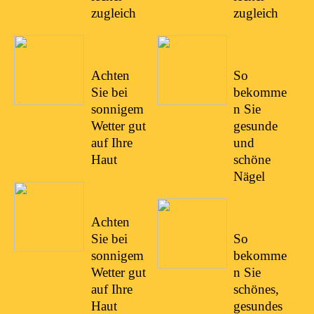
zugleich
zugleich
08/03/20
21/01/20
22
22
Achten
So
Sie bei
bekomme
sonnigem
n Sie
Wetter gut
gesunde
auf Ihre
und
Haut
schöne
Nägel
07/03/20
22
19/01/20
22
Achten
Sie bei
So
sonnigem
bekomme
Wetter gut
n Sie
auf Ihre
schönes,
Haut
gesundes