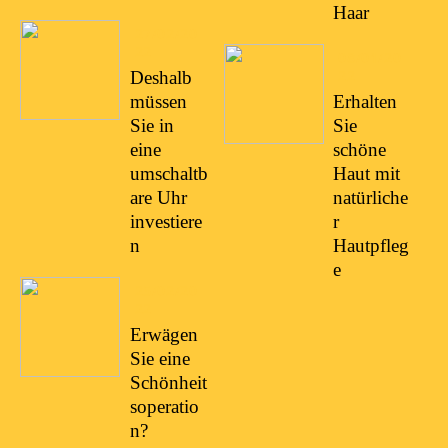
Haar
27/02/20
22
08/01/20
22
Deshalb
müssen
Erhalten
Sie in
Sie
eine
schöne
umschaltb
Haut mit
are Uhr
natürliche
investiere
r
n
Hautpfleg
e
25/02/20
22
Erwägen
Sie eine
Schönheit
soperatio
n?