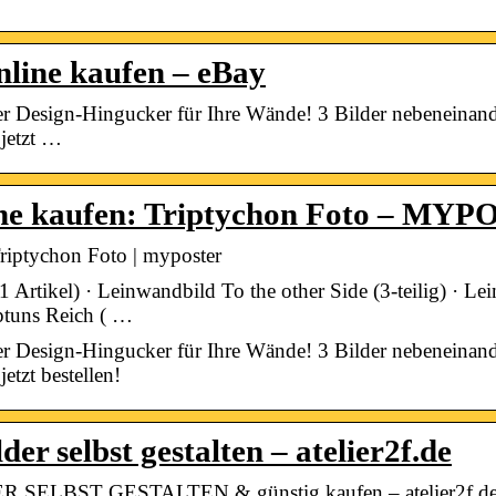
nline kaufen – eBay
 Der Design-Hingucker für Ihre Wände! 3 Bilder nebeneinand
 jetzt …
nline kaufen: Triptychon Foto – MY
 Triptychon Foto | myposter
 Artikel) · Leinwandbild To the other Side (3-teilig) · Le
ptuns Reich ( …
 Der Design-Hingucker für Ihre Wände! 3 Bilder nebeneinand
etzt bestellen!
er selbst gestalten – atelier2f.de
LBST GESTALTEN & günstig kaufen – atelier2f.d