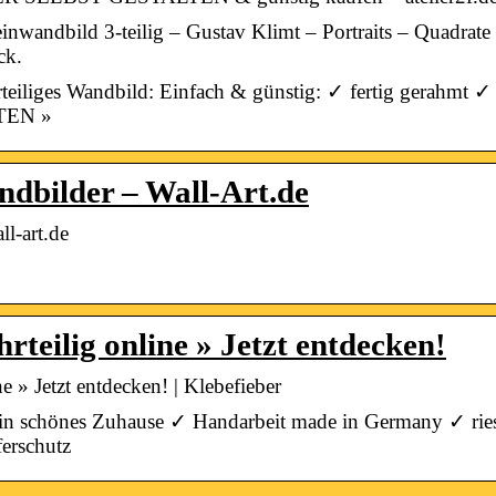
wandbild 3-teilig – Gustav Klimt – Portraits – Quadrate 1
ck.
ehrteiliges Wandbild: Einfach & günstig: ✓ fertig gerahmt
TEN »
ndbilder – Wall-Art.de
ll-art.de
teilig online » Jetzt entdecken!
e » Jetzt entdecken! | Klebefieber
 ein schönes Zuhause ✓ Handarbeit made in Germany ✓ ri
ferschutz