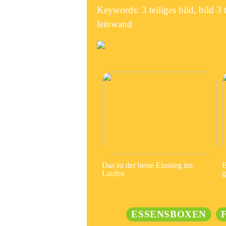
Keywords: 3 teiliges bild, bild 3 te
leinwand
Das ist der beste Einstieg ins
B
Laufen
g
ESSENSBOXEN