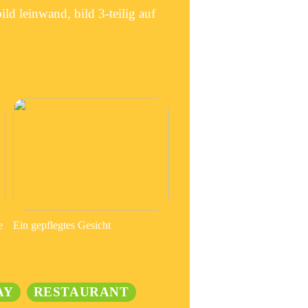
bild leinwand, bild 3-teilig auf
e
Ein gepflegtes Gesicht
AY
RESTAURANT