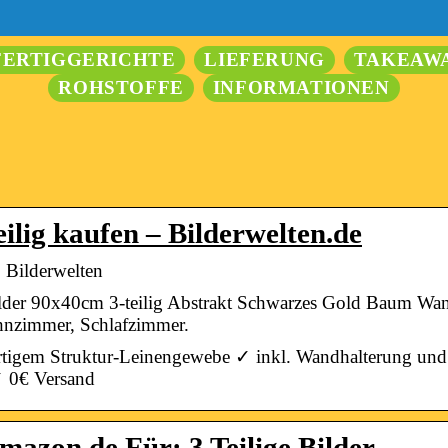
FERTIGGERICHTE
LIEFERUNG
TAKEAW
ROHSTOFFE
INFORMATIONEN
ilig kaufen – Bilderwelten.de
| Bilderwelten
ilder 90x40cm 3-teilig Abstrakt Schwarzes Gold Baum W
nzimmer, Schlafzimmer.
ertigem Struktur-Leinengewebe ✓ inkl. Wandhalterung un
✓ 0€ Versand
mazon.de Für: 3 Teilige Bilder