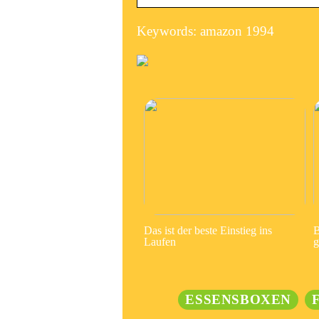
Keywords: amazon 1994
Das ist der beste Einstieg ins
B
Laufen
g
ESSENSBOXEN