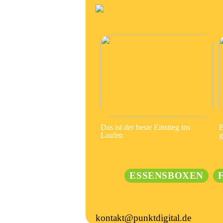
Das ist der beste Einstieg ins
B
Laufen
g
ESSENSBOXEN
kontakt@punktdigital.de