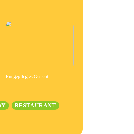
e
Ein gepflegtes Gesicht
AY
RESTAURANT