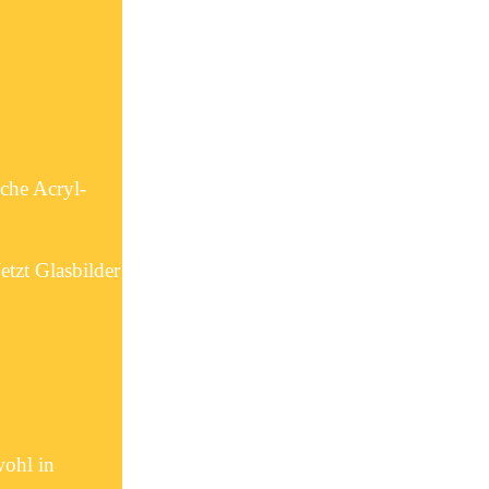
iche Acryl-
tzt Glasbilder
wohl in