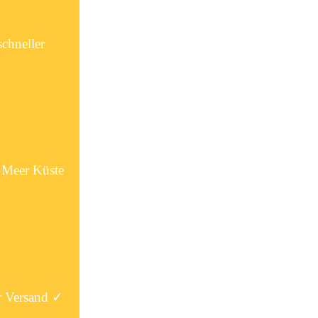
chneller
 Meer Küste
r Versand ✓