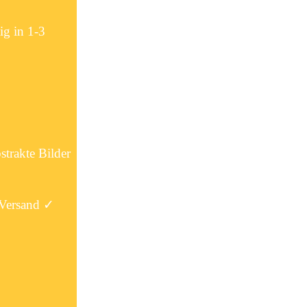
g in 1-3
strakte Bilder
 Versand ✓