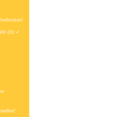
s bedrucken!
 40€ (D) ✓
er
stellen!