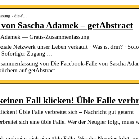
assung › die-f…
 von Sascha Adamek – getAbstract
ha Adamek — Gratis-Zusammenfassung
ziale Netzwerk unser Leben verkauft · Was ist drin? · Sof
 Sofortiger Zugang …
Zusammenfassung von Die Facebook-Falle von Sascha Ada
üchern auf getAbstract.
einen Fall klicken! Üble Falle verbre
icken! Üble Falle verbreitet sich – Nachricht gut getarnt
reitet sich eine üble Falle. Wer der Neugier folgt, muss 
k verbreitet sich eine üble Falle. Wer der Neugier folgt, 