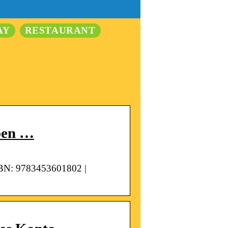
AY
RESTAURANT
eben …
ISBN: 9783453601802 |