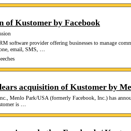
on of Kustomer by Facebook
ssion
M software provider offering businesses to manage comm
phone, email, SMS, …
peeches
lears acquisition of Kustomer by M
c., Menlo Park/USA (formerly Facebook, Inc.) has announc
stomer is …