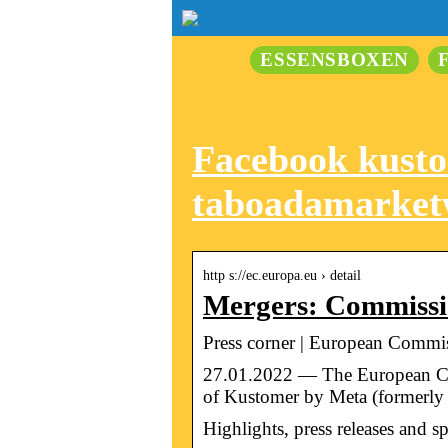
ESSENSBOXEN
Facebook kustom
taboadamarket
http s://ec.europa.eu › detail
Mergers: Commissio
Press corner | European Commi
27.01.2022 — The European Com
of Kustomer by Meta (formerly
Highlights, press releases and s