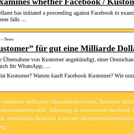
examines whether Facebook / Kust
amt has initiated a proceeding against Facebook to exami
omer falls …
e › News
stomer” für gut eine Milliarde Doll
e Übernahme von Kustomer angekündigt, einer Omnichann
 auch für WhatsApp, …
 ist Kustomer? Warum kauft Facebook Kustomer? Wie nut
nterprise actllinares taboadamarketwatch, facebook kustome
 taboadamarketwatch, following uk commission facebook 
uk commission facebook kustomer decemberwhitebloombe
erg