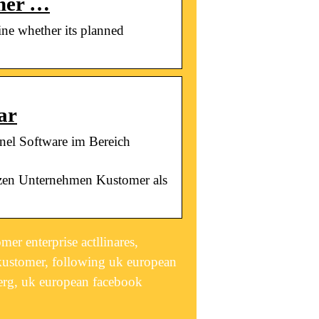
omer …
ne whether its planned
ar
el Software im Bereich
zen Unternehmen Kustomer als
r enterprise actllinares,
kustomer, following uk european
rg, uk european facebook