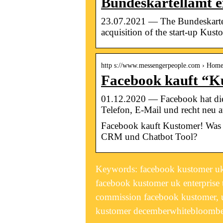
Bundeskartellamt 
23.07.2021 — The Bundeskartell
acquisition of the start-up Kust
http s://www.messengerpeople.com › Hom
Facebook kauft “Ku
01.12.2020 — Facebook hat di
Telefon, E-Mail und recht neu
Facebook kauft Kustomer! Was
CRM und Chatbot Tool?
Keywords: facebook kustomer uk e
facebook kustomer uk enterprise
commission facebook kustomer, 
kustomer decemberwhitebloomb