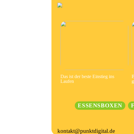
Das ist der beste Einstieg ins
B
Laufen
g
ESSENSBOXEN
kontakt@punktdigital.de