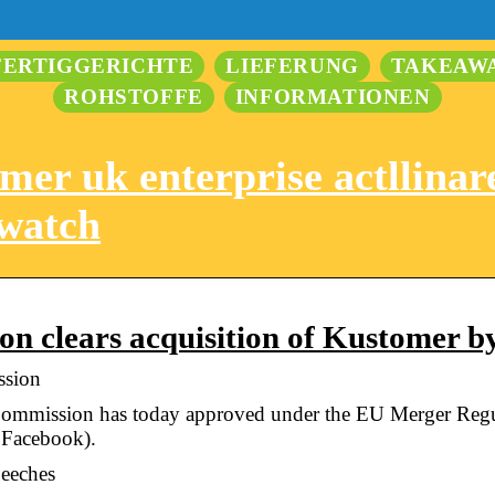
FERTIGGERICHTE
LIEFERUNG
TAKEAW
ROHSTOFFE
INFORMATIONEN
er uk enterprise actllinar
watch
n clears acquisition of Kustomer b
ssion
mission has today approved under the EU Merger Regula
 Facebook).
peeches