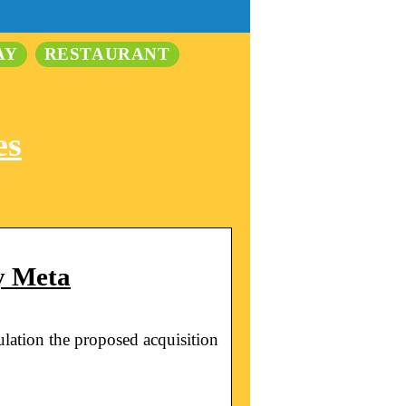
AY
RESTAURANT
es
y Meta
tion the proposed acquisition