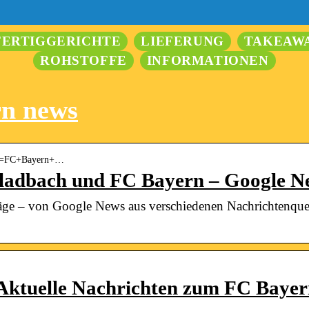
FERTIGGERICHTE
LIEFERUNG
TAKEAW
ROHSTOFFE
INFORMATIONEN
rn news
 › q=FC+Bayern+…
Gladbach und FC Bayern – Google N
räge – von Google News aus verschiedenen Nachrichtenquell
Aktuelle Nachrichten zum FC Baye