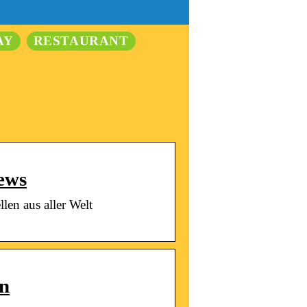
AY
RESTAURANT
ews
en aus aller Welt
rn