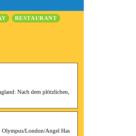
AY
RESTAURANT
ngland: Nach dem plötzlichen,
n … Olympus/London/Angel Has