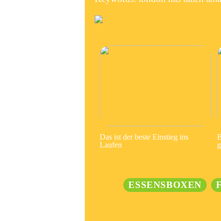
Das ist der beste Einstieg ins
B
Laufen
g
ESSENSBOXEN