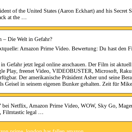
nt of the United States (Aaron Eckhart) and his Secret S
ack at the …
 – Die Welt in Gefahr?
xtquelle: Amazon Prime Video. Bewertung: Du hast den Fi
in Gefahr jetzt legal online anschauen. Der Film ist aktu
le Play, freenet Video, VIDEOBUSTER, Microsoft, Rakut
fügbar. Der amerikanische Präsident Asher und seine Bera
ls Geisel in seinem eigenen Bunker gehalten. Zeit für Mik
” bei Netflix, Amazon Prime Video, WOW, Sky Go, Mage
, Filmtastic legal …
zon prime, london has fallen amazon