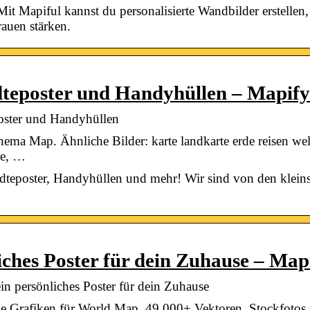
it Mapiful kannst du personalisierte Wandbilder erstellen,
auen stärken.
ädteposter und Handyhüllen – Mapify
poster und Handyhüllen
ma Map. Ähnliche Bilder: karte landkarte erde reisen welt
de, …
tädteposter, Handyhüllen und mehr! Wir sind von den kleins
iches Poster für dein Zuhause – Map
n persönliches Poster für dein Zuhause
e Grafiken für World Map. 49.000+ Vektoren, Stockfoto