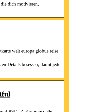
 die dich motivieren,
karte welt europa globus reise ·
ten Details besessen, damit jede
iful
s und PSD. ✓ Kommerzielle