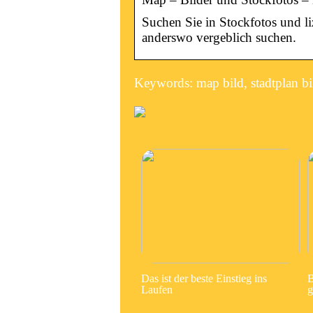
Suchen Sie in Stockfotos und l
anderswo vergeblich suchen.
Keywords: map bild, stadtplan bi
Das ist der beste Einstieg ins
B
Laufen
g