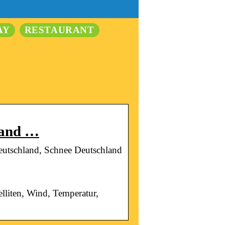
AY
RESTAURANT
land …
eutschland, Schnee Deutschland
lliten, Wind, Temperatur,