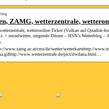
rblog
n, ZAMG, wetterzentrale, wetteron
erzentrale, wetteronline-Ticker (Vulkan auf Quadrat-Ins
wiki- + moselwetter, singende Dünen – HSN’s Wetterblo
?
//www.zamg.ac.at/cms/de/wetter/wetterkartehttp://www.m
na.gifhttp://www.wetterzentrale.de/pics/dwdana.html…