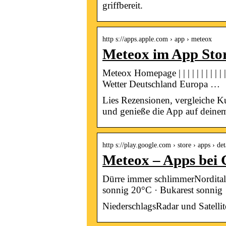
griffbereit.
http s://apps.apple.com › app › meteox
Meteox im App Sto
Meteox Homepage | | | | | | | |
Wetter Deutschland Europa …
Lies Rezensionen, vergleiche K
und genieße die App auf deine
http s://play.google.com › store › apps › de
Meteox – Apps bei 
Dürre immer schlimmerNorditali
sonnig 20°C · Bukarest sonni
NiederschlagsRadar und Satelli