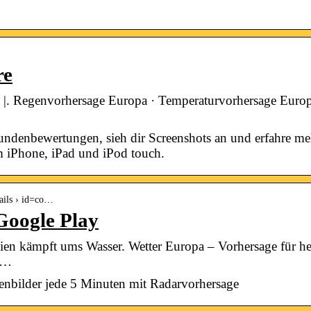
re
 | | | |. Regenvorhersage Europa · Temperaturvorhersage Eur
undenbewertungen, sieh dir Screenshots an und erfahre m
m iPhone, iPad und iPod touch.
tails › id=co…
Google Play
en kämpft ums Wasser. Wetter Europa – Vorhersage für he
g …
tenbilder jede 5 Minuten mit Radarvorhersage