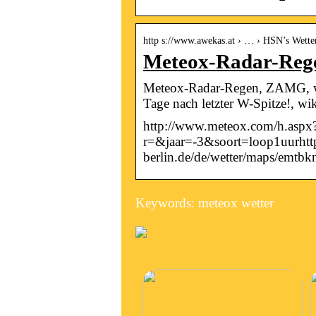
http s://www.awekas.at › … › HSN’s Wette
Meteox-Radar-Rege
Meteox-Radar-Regen, ZAMG, wett
Tage nach letzter W-Spitze!, 
http://www.meteox.com/h.aspx
r=&jaar=-3&soort=loop1uurhttp:
berlin.de/de/wetter/maps/emtbk
Keywords: meteox wetter