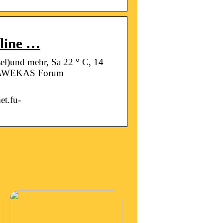
line …
el)und mehr, Sa 22 ° C, 14
g – AWEKAS Forum
et.fu-