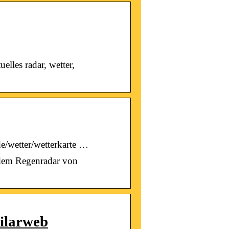
lles radar, wetter,
/wetter/wetterkarte …
 dem Regenradar von
milarweb