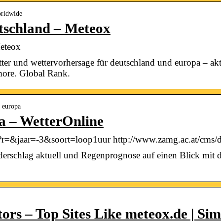
orldwide
tschland – Meteox
eteox
r und wettervorhersage für deutschland und europa – aktue
more. Global Rank.
› europa
 – WetterOnline
r=&jaar=-3&soort=loop1uur http://www.zamg.ac.at/cms/de
derschlag aktuell und Regenprognose auf einen Blick mit
ors – Top Sites Like meteox.de | Si