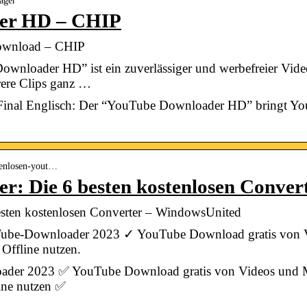
ager
er HD – CHIP
ownload – CHIP
nloader HD” ist ein zuverlässiger und werbefreier Vid
rere Clips ganz …
nal Englisch: Der “YouTube Downloader HD” bringt You
stenlosen-yout…
: Die 6 besten kostenlosen Conver
sten kostenlosen Converter – WindowsUnited
Tube-Downloader 2023 ✓ YouTube Download gratis von 
Offline nutzen.
ader 2023 ✅ YouTube Download gratis von Videos und 
line nutzen ✅