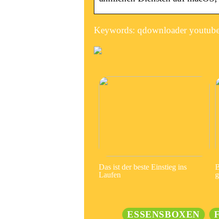
Keywords: qdownloader youtub
Das ist der beste Einstieg ins
B
Laufen
g
ESSENSBOXEN