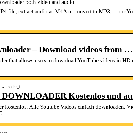
ownloader both video and audio.
4 file, extract audio as M4A or convert to MP3, – our Y
nloader – Download videos from …
der that allows users to download YouTube videos in HD 
downloader_fi…
OWNLOADER Kostenlos und auf
er kostenlos. Alle Youtube Videos einfach downloaden. 
E.