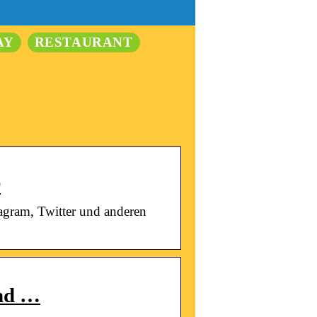
AY
RESTAURANT
r
gram, Twitter und anderen
and …