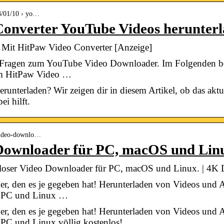
23/01/10 › yo…
Converter YouTube Videos herunter
 Mit HitPaw Video Converter [Anzeige]
e Fragen zum YouTube Video Downloader. Im Folgenden be
zum HitPaw Video …
nterladen? Wir zeigen dir in diesem Artikel, ob das aktue
i hilft.
 video-downlo…
 Downloader für PC, macOS und Lin
loser Video Downloader für PC, macOS und Linux. | 4K
er, den es je gegeben hat! Herunterladen von Videos und
, PC und Linux …
er, den es je gegeben hat! Herunterladen von Videos und
PC und Linux völlig kostenlos!