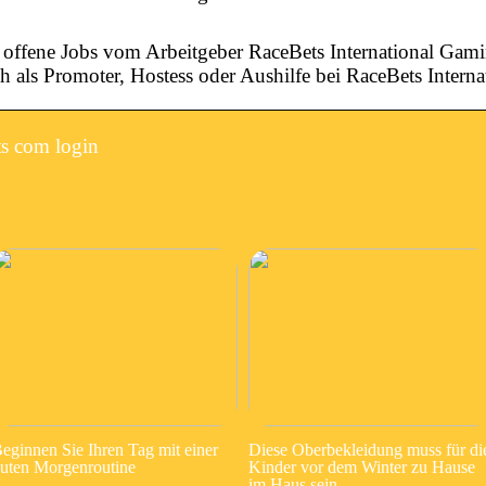
ffene Jobs vom Arbeitgeber RaceBets International Gamin
h als Promoter, Hostess oder Aushilfe bei RaceBets Intern
ts com login
eginnen Sie Ihren Tag mit einer
Diese Oberbekleidung muss für di
uten Morgenroutine
Kinder vor dem Winter zu Hause
im Haus sein