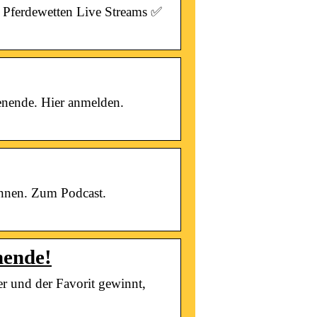
✅ Pferdewetten Live Streams ✅
enende. Hier anmelden.
innen. Zum Podcast.
nende!
r und der Favorit gewinnt,