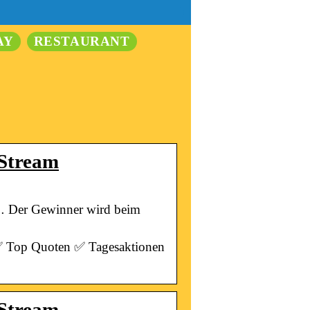
AY
RESTAURANT
 Stream
 … Der Gewinner wird beim
s ✅ Top Quoten ✅ Tagesaktionen
 Stream