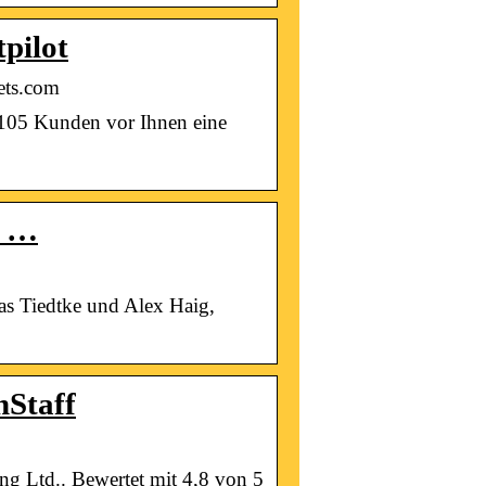
pilot
ets.com
 105 Kunden vor Ihnen eine
r …
as Tiedtke und Alex Haig,
nStaff
g Ltd.. Bewertet mit 4,8 von 5