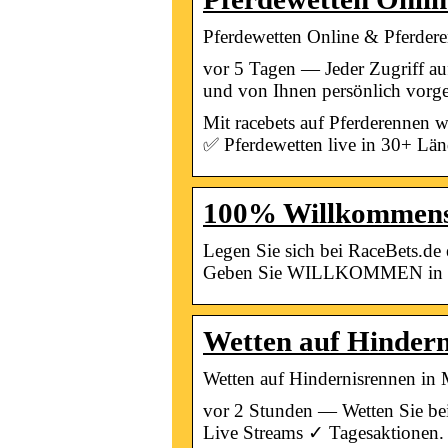
Pferdewetten Online & Pferdere
vor 5 Tagen — Jeder Zugriff au
und von Ihnen persönlich vo
Mit racebets auf Pferderennen 
✅ Pferdewetten live in 30+ Lä
100% Willkommensbo
Legen Sie sich bei RaceBets.de
Geben Sie WILLKOMMEN in Ih
Wetten auf Hinder
Wetten auf Hindernisrennen in 
vor 2 Stunden — Wetten Sie bei
Live Streams ✓ Tagesaktionen.