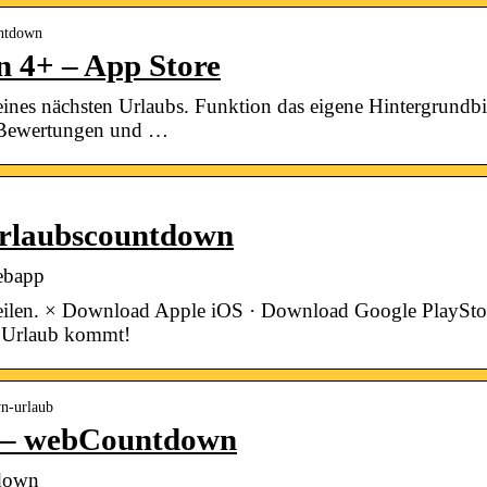
untdown
 4+ – App Store
eines nächsten Urlaubs. Funktion das eigene Hintergrundb
 Bewertungen und …
rlaubscountdown
ebapp
ilen. × Download Apple iOS · Download Google PlaySt
e Urlaub kommt!
n-urlaub
 – webCountdown
down