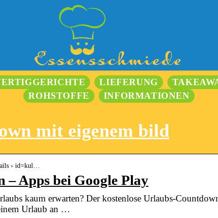
FERTIGGERICHTE
LIEFERUNG
TAKEAW
ROHSTOFFE
INFORMATIONEN
own mit eigenem bild
tails › id=kul…
 – Apps bei Google Play
laubs kaum erwarten? Der kostenlose Urlaubs-Countdown 
einem Urlaub an …