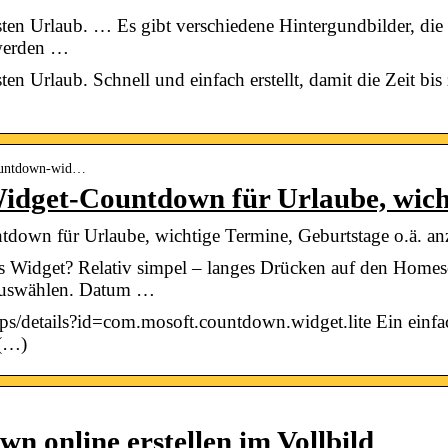
en Urlaub. … Es gibt verschiedene Hintergundbilder, di
 werden …
 Urlaub. Schnell und einfach erstellt, damit die Zeit bis
-countdown-wid…
idget-Countdown für Urlaube, wic
own für Urlaube, wichtige Termine, Geburtstage o.ä. anz
s Widget? Relativ simpel – langes Drücken auf den Homes
auswählen. Datum …
pps/details?id=com.mosoft.countdown.widget.lite Ein einf
 (…)
n online erstellen im Vollbild