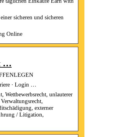
e täglichen Einkäufe Earn with
einer sicheren und sicheren
ng Online
t …
ung OFFENLEGEN
riere · Login …
, Wettbewerbsrecht, unlauterer
 Verwaltungsrecht,
ditschädigung, externer
hrung / Litigation,