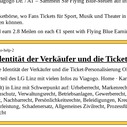
iagogo DE / AT – Sammeln Sie Flying Blue-Meilen auf Ihr
ketbörse, wo Fans Tickets für Sport, Musik und Theater in 
en können.
earn 2.8 Meilen on each €1 spent with Flying Blue Earni
go-help-2
entität der Verkäufer und die Ticke
ie Identität der Verkäufer und die Ticket-Personalisier
eil des LG Linz mit vielen Infos zu Viagogo. Home · Kar
t) in Linz mit Schwerpunkt auf: Urheberrecht, Markenrecht
schutz, Verwaltungsrecht, Betriebsanlagen, Gewerberecht,
ht, Nachbarrecht, Persönlichkeitsrechte, Beleidigungen, Kre
leistung, Schadenersatz, Allgemeines Zivilrecht, Prozessfü
cht