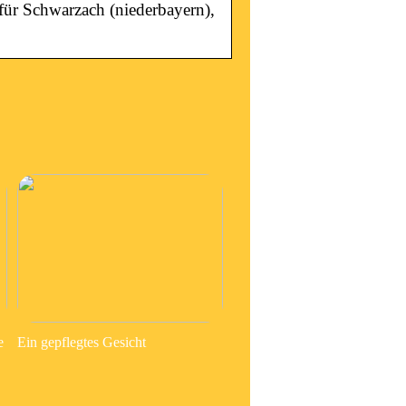
für Schwarzach (niederbayern),
e
Ein gepflegtes Gesicht