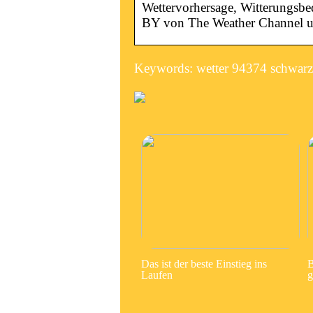
Wettervorhersage, Witterungsbe
BY von The Weather Channel 
Keywords: wetter 94374 schwarz
Das ist der beste Einstieg ins
B
Laufen
g