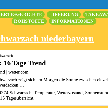
FERTIGGERICHTE
LIEFERUNG
TAKEAW
ROHSTOFFE
INFORMATIONEN
chwarzach niederbayern
chwarzach
 16 Tage Trend
nd | wetter.com
chwarzach zeigt sich am Morgen die Sonne zwischen einz
 verdecken …
94374 Schwarzach. Temperatur, Wetterzustand, Sonnenstu
 16 Tagesübersicht.