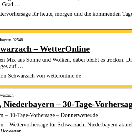
 0 Grad …
ttervorhersage für heute, morgen und die kommenden Tage
h-bayern-92548
hwarzach – WetterOnline
en Mix aus Sonne und Wolken, dabei bleibt es trocken. Die
ages auf …
ion Schwarzach von wetteronline.de
hwarzach
, Niederbayern – 30-Tage-Vorhersa
rn – 30-Tage-Vorhersage – Donnerwetter.de
 – Wettervorhersage für Schwarzach, Niederbayern aktuell
Biowetter, …