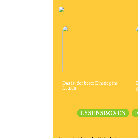
Das ist der beste Einstieg ins
B
Laufen
g
ESSENSBOXEN