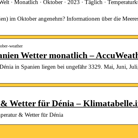
Welt · Monatlich · Oktober · 2023 · Täglich · Temperaturk
nien) im Oktober angenehm? Informationen über die Meeres
tober-weather
panien Wetter monatlich – AccuWeat
Dénia in Spanien liegen bei ungefähr 3329. Mai, Juni, Jul
& Wetter für Dénia – Klimatabelle.i
peratur & Wetter für Dénia