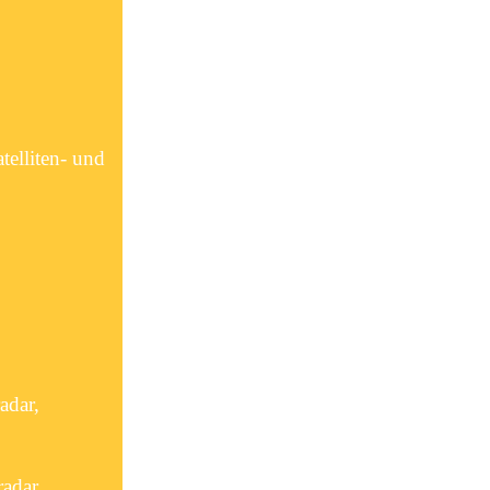
telliten- und
adar,
adar,