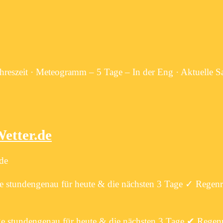
…
hreszeit · Meteogramm – 5 Tage – In der Eng · Aktuelle Sa
Wetter.de
.de
ge stundengenau für heute & die nächsten 3 Tage ✓ Regenr
ge stundengenau für heute & die nächsten 3 Tage ✔ Regenr