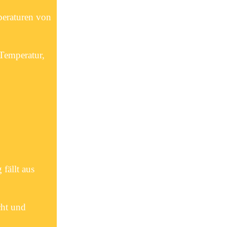
peraturen von
 Temperatur,
fällt aus
cht und