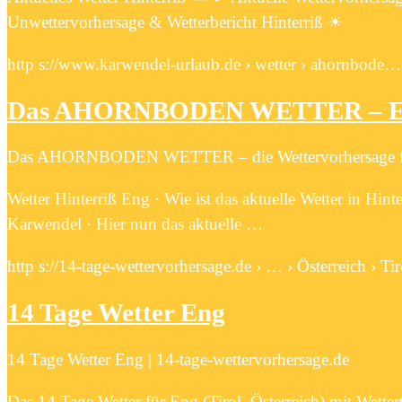
Unwettervorhersage & Wetterbericht Hinterriß ☀
http s://www.karwendel-urlaub.de › wetter › ahornbode…
Das AHORNBODEN WETTER – Eng
Das AHORNBODEN WETTER – die Wettervorhersage für
Wetter Hinterriß Eng · Wie ist das aktuelle Wetter in H
Karwendel · Hier nun das aktuelle …
http s://14-tage-wettervorhersage.de › … › Österreich › Tir
14 Tage Wetter Eng
14 Tage Wetter Eng | 14-tage-wettervorhersage.de
Das 14 Tage Wetter für Eng (Tirol, Österreich) mit Wetter