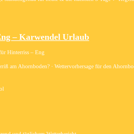
 – Karwendel Urlaub
 Hinterriss – Eng
interriß am Ahornboden? · Wettervorhersage für den Ahornb
ol
trend und täglichem Wetterbericht.