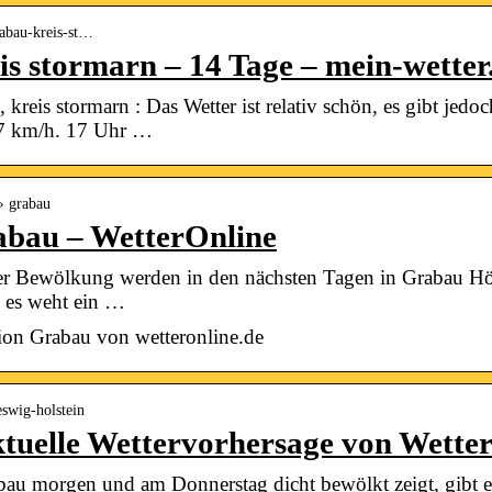
rabau-kreis-st…
is stormarn – 14 Tage – mein-wette
 kreis stormarn : Das Wetter ist relativ schön, es gibt jed
 17 km/h. 17 Uhr …
 › grabau
abau – WetterOnline
ter Bewölkung werden in den nächsten Tagen in Grabau Hö
 es weht ein …
ion Grabau von wetteronline.de
eswig-holstein
tuelle Wettervorhersage von Wette
bau morgen und am Donnerstag dicht bewölkt zeigt, gibt 