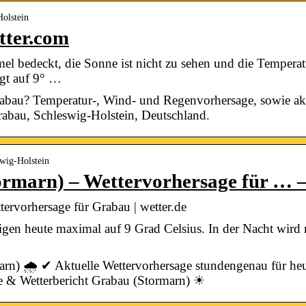
Holstein
tter.com
l bedeckt, die Sonne ist nicht zu sehen und die Temperatur
igt auf 9° …
rabau? Temperatur-, Wind- und Regenvorhersage, sowie ak
rabau, Schleswig-Holstein, Deutschland.
swig-Holstein
rmarn) – Wettervorhersage für … –
ervorhersage für Grabau | wetter.de
gen heute maximal auf 9 Grad Celsius. In der Nacht wird 
arn) 🌧️ ✔ Aktuelle Wettervorhersage stundengenau für he
e & Wetterbericht Grabau (Stormarn) ☀