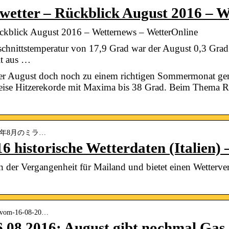
etter – Rückblick August 2016 – W
kblick August 2016 – Wetternews – WetterOnline
hnittstemperatur von 17,9 Grad war der August 0,3 Grad 
lt aus …
der August doch noch zu einem richtigen Sommermonat gem
weise Hitzerekorde mit Maxima bis 38 Grad. Beim Thema R
 › 2016年8月のミラ…
6 historische Wetterdaten (Italien)
 in der Vergangenheit für Mailand und bietet einen Wetterve
nd-vom-16-08-20…
.08.2016: August gibt nochmal Gas