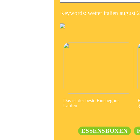
Keywords: wetter italien august 
Das ist der beste Einstieg ins
B
Laufen
g
ESSENSBOXEN