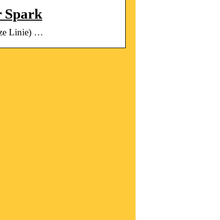
r Spark
rze Linie) …