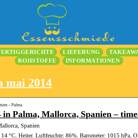
FERTIGGERICHTE
LIEFERUNG
TAKEAW
ROHSTOFFE
INFORMATIONEN
a mai 2014
anien › Palma
 in Palma, Mallorca, Spanien – tim
allorca, Spanien
 14 °C. Heiter. Luftfeuchte: 86%. Barometer: 1015 hPa. 