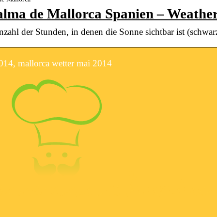
alma de Mallorca Spanien – Weathe
zahl der Stunden, in denen die Sonne sichtbar ist (schwa
014, mallorca wetter mai 2014