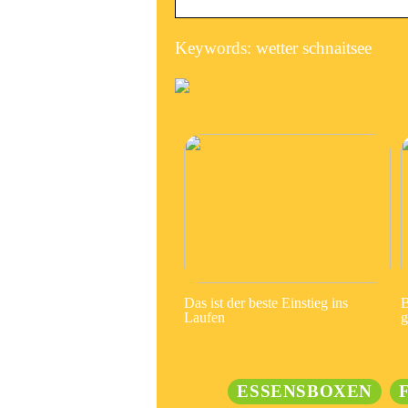
Keywords: wetter schnaitsee
Das ist der beste Einstieg ins
B
Laufen
g
ESSENSBOXEN