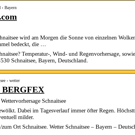
d › Bayern
r.com
chnaitsee wird am Morgen die Sonne von einzelnen Wolke
mmel bedeckt, die …
chnaitsee? Temperatur-, Wind- und Regenvorhersage, sowi
3530 Schnaitsee, Bayern, Deutschland.
see › wetter
e – BERGFEX
ettervorhersage Schnaitsee
ewölkt. Dabei im Tagesverlauf immer öfter Regen. Höchst
entuell milder.
/zum Ort Schnaitsee. Wetter Schnaitsee – Bayern – Deutsc