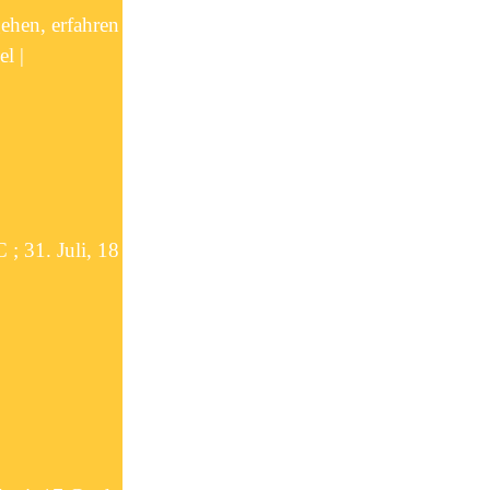
ehen, erfahren
l |
 ; 31. Juli, 18