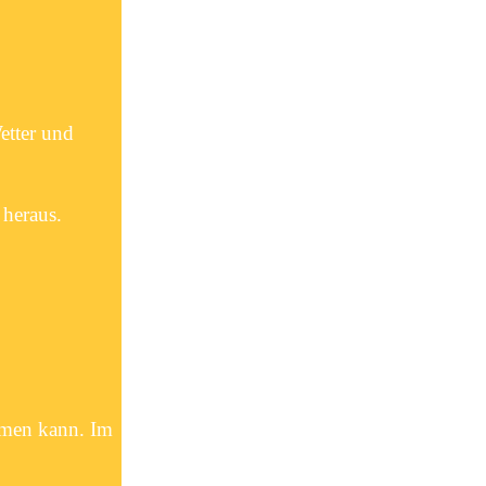
etter und
 heraus.
rmen kann. Im