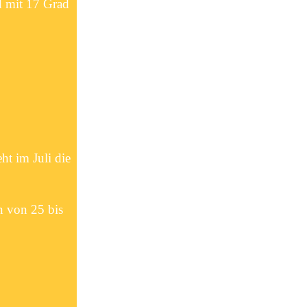
d mit 17 Grad
t im Juli die
n von 25 bis