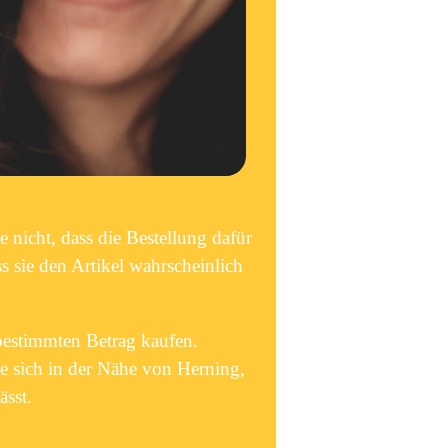
 nicht, dass die Bestellung dafür
s sie den Artikel wahrscheinlich
 bestimmten Betrag kaufen.
ie sich in der Nähe von Herning,
ässt.