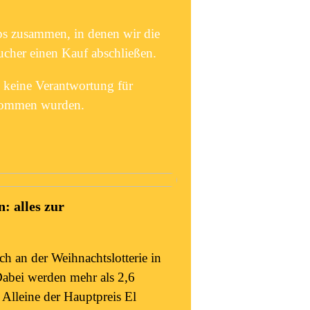
ps zusammen, in denen wir die
cher einen Kauf abschließen.
 keine Verantwortung für
enommen wurden.
: alles zur
h an der Weihnachtslotterie in
Dabei werden mehr als 2,6
 Alleine der Hauptpreis El