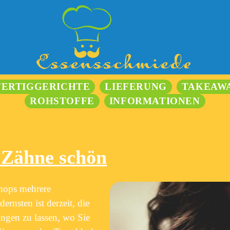
FERTIGGERICHTE
LIEFERUNG
TAKEAW
ROHSTOFFE
INFORMATIONEN
e Zähne schön
Shops mehrere
rnsten ist derzeit, die
ingen zu lassen, wo Sie