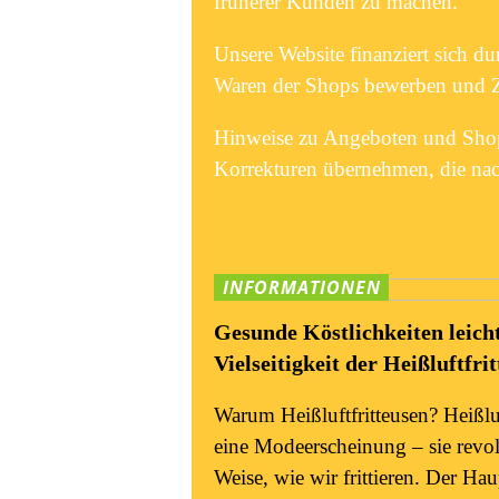
früherer Kunden zu machen.
Unsere Website finanziert sich d
Waren der Shops bewerben und Za
Hinweise zu Angeboten und Shops 
Korrekturen übernehmen, die nac
INFORMATIONEN
Gesunde Köstlichkeiten leich
Vielseitigkeit der Heißluftfri
Warum Heißluftfritteusen? Heißluf
eine Modeerscheinung – sie revol
Weise, wie wir frittieren. Der Haup