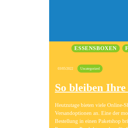
ESSENSBOXEN
03/05/2022
Uncategorized
So bleiben Ihr
Heutzutage bieten viele Online-
Versandoptionen an. Eine der mode
Bestellung in einen Paketshop br